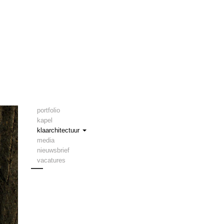
portfolio
kapel
klaarchitectuur
media
nieuwsbrief
vacatures