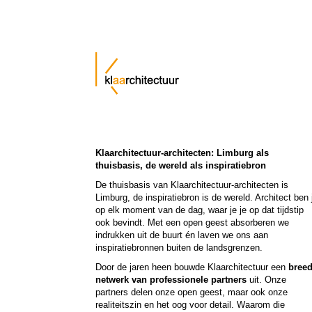
Skip
to
main
content
Klaarchitectuur-architecten: Limburg als
thuisbasis, de wereld als inspiratiebron
De thuisbasis van Klaarchitectuur-architecten is
Limburg, de inspiratiebron is de wereld. Architect ben 
op elk moment van de dag, waar je je op dat tijdstip
ook bevindt. Met een open geest absorberen we
indrukken uit de buurt én laven we ons aan
inspiratiebronnen buiten de landsgrenzen.
Door de jaren heen bouwde Klaarchitectuur een
bree
netwerk van professionele partners
uit. Onze
partners delen onze open geest, maar ook onze
realiteitszin en het oog voor detail. Waarom die