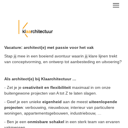
Skip
Toggle
to
naviga
main
content
Vacature: architect(e) met passie voor het vak
Stap jij mee in een boeiend avontuur waarin jij klare lijnen trekt
van conceptvorming, en ontwerp tot aanbesteding en uitvoering?
Als architect(e) bij Klaarchitectuur …
- Zet je je
creativiteit en flexibiliteit
maximaal in om onze
buitengewone projecten van A tot Z te laten slagen.
- Geef je een unieke
eigenheid
aan de meest
uiteenlopende
projecten
: verbouwing, nieuwbouw, interieur van particuliere
woningen, appartementsgebouwen, industriebouw, …
- Ben je een
onmisbare schakel
in een sterk team van ervaren
vakmensen.